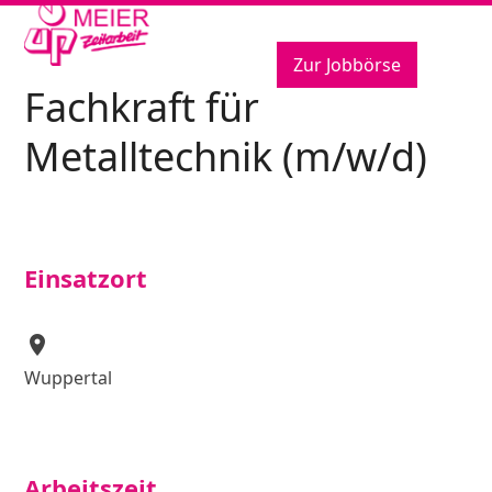
Open
Close
Skip
to
mobile
mobile
content
Zur Jobbörse
menu
menu
Fachkraft für
Metalltechnik (m/w/d)
Einsatzort
location_on
Wuppertal
Arbeitszeit