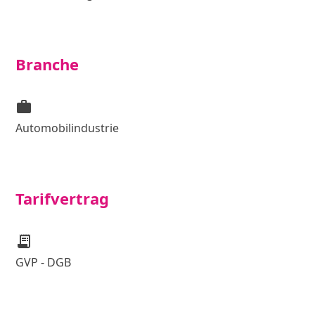
Branche
work
Automobilindustrie
Tarifvertrag
receipt_long
GVP - DGB