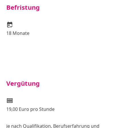
Befristung
free_cancellation
18 Monate
Vergütung
money
19,00 Euro pro Stunde
je nach Qualifikation, Berufserfahrung und