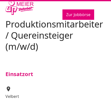
Open
Close
Skip
to
mobile
mobile
content
Zur Jobbörse
menu
menu
Produktionsmitarbeiter
/ Quereinsteiger
(m/w/d)
Einsatzort
location_on
Velbert