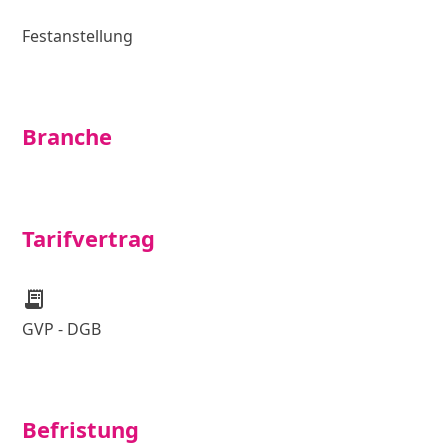
Festanstellung
Branche
Tarifvertrag
receipt_long
GVP - DGB
Befristung