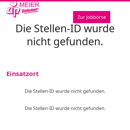
Open
Close
Skip
to
mobile
mobile
content
Zur Jobbörse
menu
menu
Die Stellen-ID wurde
nicht gefunden.
Einsatzort
Die Stellen-ID wurde nicht gefunden.
Die Stellen-ID wurde nicht gefunden.