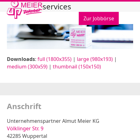
Open
Close
Skip
services
to
mobile
mobile
content
Zur Jobbörse
menu
menu
Downloads
:
full (1800x355)
|
large (980x193)
|
medium (300x59)
|
thumbnail (150x150)
Anschrift
Unternehmenspartner Almut Meier KG
Völklinger Str. 9
42285 Wuppertal