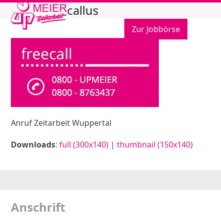
Open
Close
Skip
callus
to
mobile
mobile
content
Zur Jobbörse
menu
menu
Anruf Zeitarbeit Wuppertal
Downloads
:
full (300x140)
|
thumbnail (150x140)
Anschrift